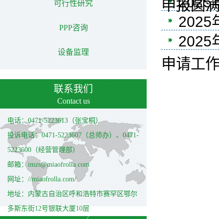
202
申报圆
可行性研究
202
PPP咨询
20
设备监理
申请工
联系我们
Contact us
电话：0471-5223613（张宝桐）
投诉电话：0471-5223607（总师办）、0471-
5223600（经营管理部）
邮箱：imzs@miaofrolla.com
网址：//miaofrolla.com/
地址：内蒙古自治区呼和浩特市赛罕区鄂尔
多斯东街12号银联大厦10层