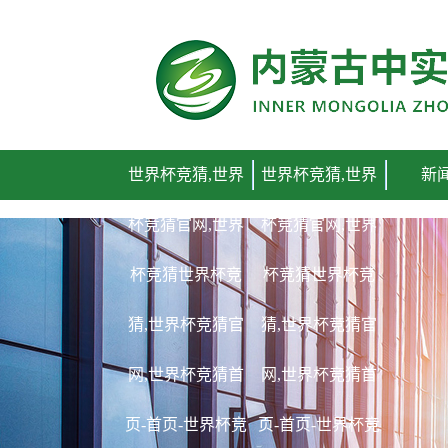
世界杯竞猜,世界杯竞猜官网,世界杯竞猜首页-首页
世界杯竞猜,世界
世界杯竞猜,世界
新
杯竞猜官网,世界
杯竞猜官网,世界
杯竞猜世界杯竞
杯竞猜世界杯竞
猜,世界杯竞猜官
猜,世界杯竞猜官
网,世界杯竞猜首
网,世界杯竞猜首
页-首页-世界杯竞
页-首页-世界杯竞