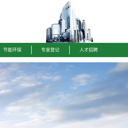
节能环保
专家登记
人才招聘