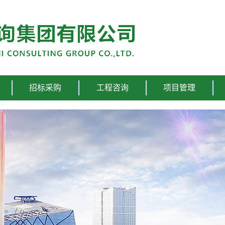
招标采购
工程咨询
项目管理