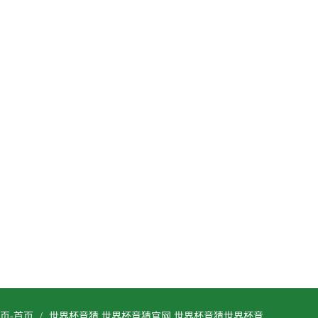
页-首页
/
世界杯竞猜,世界杯竞猜官网,世界杯竞猜世界杯竞