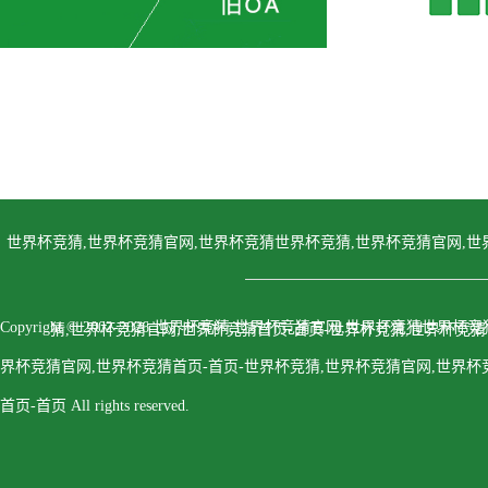
世界杯竞猜,世界杯竞猜官网,世界杯竞猜世界杯竞猜,世界杯竞猜官网,世
Copyright © 2002-2026 世界杯竞猜,世界杯竞猜官网,世界杯竞猜世界杯竞
猜,世界杯竞猜官网,世界杯竞猜首页-首页-世界杯竞猜,世界杯竞
界杯竞猜官网,世界杯竞猜首页-首页-世界杯竞猜,世界杯竞猜官网,世界杯
首页-首页 All rights reserved.