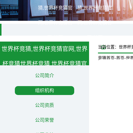
猜,世界杯竞猜官
猜,世界杯竞猜官
网,世界杯竞猜首
网,世界杯竞猜首
页-首页
页-首页
当前位置：
世界杯
世界杯竞猜,世界杯竞猜官网,世界
竞猜首页-首页-世
杯竞猜世界杯竞猜,世界杯竞猜官
组织机构
公司简介
网,世界杯竞猜首页-首页-世界杯竞
组织机构
猜,世界杯竞猜官网,世界杯竞猜首
公司资质
页-首页
About us
公司荣誉