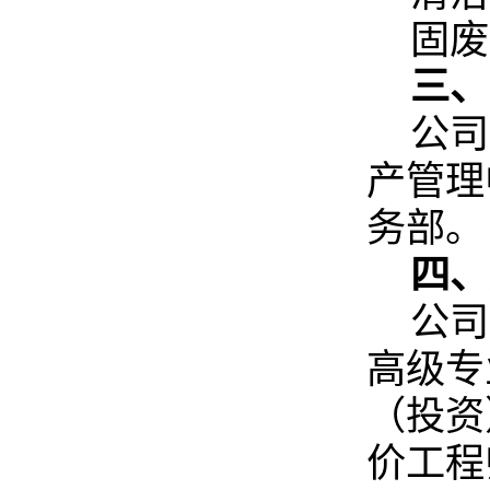
固废
三、
公司
产管理
务部。
四、
公司
高级专
（投资
价工程