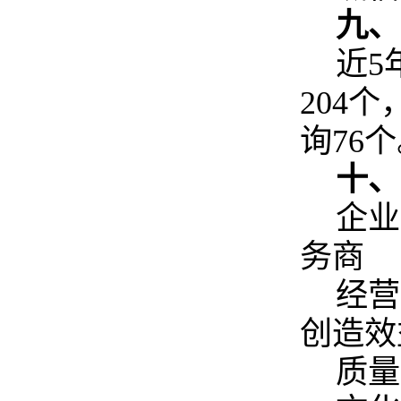
九、
近5
204
询76
十、
企业
务商
经营
创造效
质量