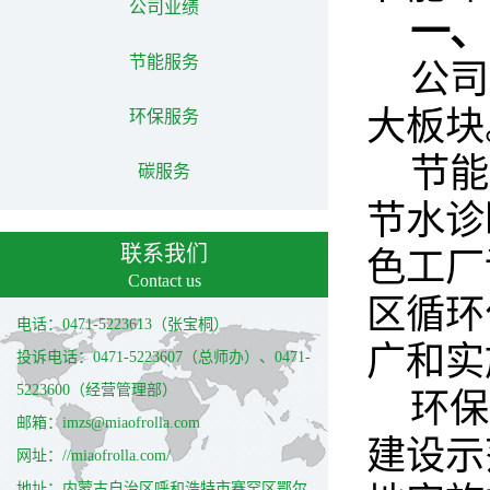
公司业绩
一、
节能服务
公司
大板块
环保服务
节能
碳服务
节水诊
联系我们
色工厂
Contact us
区循环
电话：0471-5223613（张宝桐）
广和实
投诉电话：0471-5223607（总师办）、0471-
5223600（经营管理部）
环保
邮箱：imzs@miaofrolla.com
建设示
网址：//miaofrolla.com/
地址：内蒙古自治区呼和浩特市赛罕区鄂尔