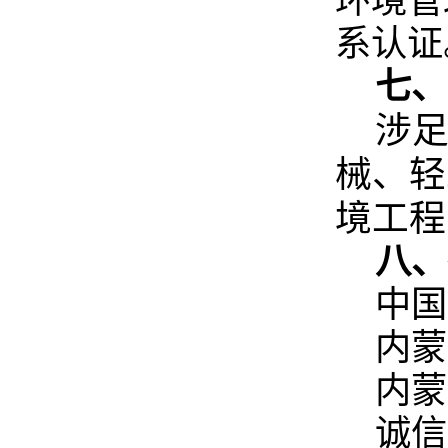
环境管理
系认证
七、
涉
械、轻
境工程
八、
中国
内蒙
内蒙
诚信