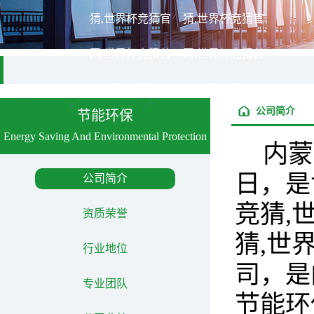
猜,世界杯竞猜官
猜,世界杯竞猜官
网,世界杯竞猜首
网,世界杯竞猜首
页-首页
页-首页
公司简介
节能环保
Energy Saving And Environmental Protection
内蒙
日，是
公司简介
竞猜,
资质荣誉
猜,世
行业地位
司，是
专业团队
节能环