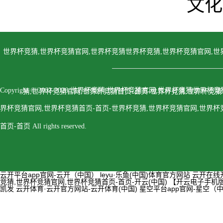
文化
世界杯竞猜,世界杯竞猜官网,世界杯竞猜世界杯竞猜,世界杯竞猜官网,世
Copyright © 2002-2026 世界杯竞猜,世界杯竞猜官网,世界杯竞猜世界杯竞
猜,世界杯竞猜官网,世界杯竞猜首页-首页-世界杯竞猜,世界杯竞
界杯竞猜官网,世界杯竞猜首页-首页-世界杯竞猜,世界杯竞猜官网,世界杯
首页-首页 All rights reserved.
云开平台app官网-云开（中国）
leyu·乐鱼(中国)体育官方网站
云开在线开
竞猜,世界杯竞猜官网,世界杯竞猜首页-首页-开云(中国)
【开云电子手机版
凯发
云开体育·云开官方网站-云开体育(中国)
星空平台app官网-星空（
猜首页-