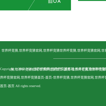
世界杯竞猜,世界杯竞猜官网,世界杯竞猜世界杯竞猜,世界杯竞猜官网,世
Copyright © 2002-2026 世界杯竞猜,世界杯竞猜官网,世界杯竞猜世界杯竞
猜,世界杯竞猜官网,世界杯竞猜首页-首页-世界杯竞猜,世界杯竞
界杯竞猜官网,世界杯竞猜首页-首页-世界杯竞猜,世界杯竞猜官网,世界杯
首页-首页 All rights reserved.