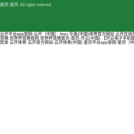
首页-首页 All rights reserved.
云开平台app官网-云开（中国）
leyu·乐鱼(中国)体育官方网站
云开在线开
竞猜,世界杯竞猜官网,世界杯竞猜首页-首页-开云(中国)
【开云电子手机版
凯发
云开体育·云开官方网站-云开体育(中国)
星空平台app官网-星空（
猜首页-