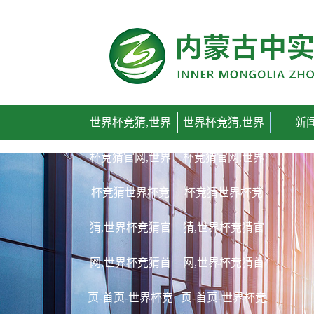
世界杯竞猜,世界杯竞猜官网,世界杯竞猜首页-首页
世界杯竞猜,世界
世界杯竞猜,世界
新
杯竞猜官网,世界
杯竞猜官网,世界
杯竞猜世界杯竞
杯竞猜世界杯竞
猜,世界杯竞猜官
猜,世界杯竞猜官
网,世界杯竞猜首
网,世界杯竞猜首
页-首页-世界杯竞
页-首页-世界杯竞