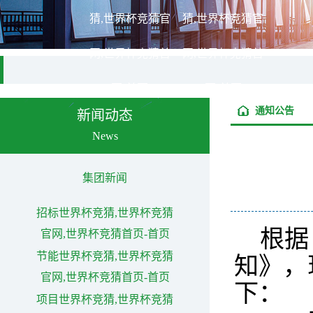
猜,世界杯竞猜官
猜,世界杯竞猜官
网,世界杯竞猜首
网,世界杯竞猜首
页-首页
页-首页
通知公告
新闻动态
News
集团新闻
招标世界杯竞猜,世界杯竞猜
根据
官网,世界杯竞猜首页-首页
节能世界杯竞猜,世界杯竞猜
知》，
官网,世界杯竞猜首页-首页
下：
项目世界杯竞猜,世界杯竞猜