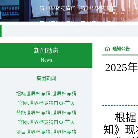
猜,世界杯竞猜官
猜,世界杯竞猜官
网,世界杯竞猜首
网,世界杯竞猜首
页-首页
页-首页
通知公告
新闻动态
News
202
集团新闻
招标世界杯竞猜,世界杯竞猜
官网,世界杯竞猜首页-首页
节能世界杯竞猜,世界杯竞猜
根据
官网,世界杯竞猜首页-首页
知》现
项目世界杯竞猜,世界杯竞猜