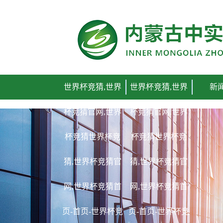
世界杯竞猜,世界杯竞猜官网,世界杯竞猜首页-首页
世界杯竞猜,世界
世界杯竞猜,世界
新
杯竞猜官网,世界
杯竞猜官网,世界
杯竞猜世界杯竞
杯竞猜世界杯竞
猜,世界杯竞猜官
猜,世界杯竞猜官
网,世界杯竞猜首
网,世界杯竞猜首
页-首页-世界杯竞
页-首页-世界杯竞