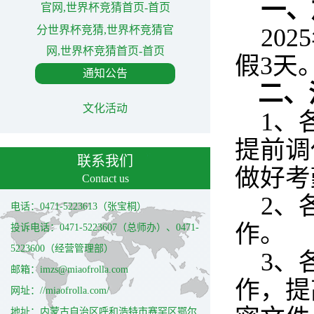
一、
官网,世界杯竞猜首页-首页
分世界杯竞猜,世界杯竞猜官
20
网,世界杯竞猜首页-首页
假3天
通知公告
二、
文化活动
1、
提前调
联系我们
做好考
Contact us
2、
电话：0471-5223613（张宝桐）
作。
投诉电话：0471-5223607（总师办）、0471-
5223600（经营管理部）
3、
邮箱：imzs@miaofrolla.com
作，提
网址：//miaofrolla.com/
地址：内蒙古自治区呼和浩特市赛罕区鄂尔