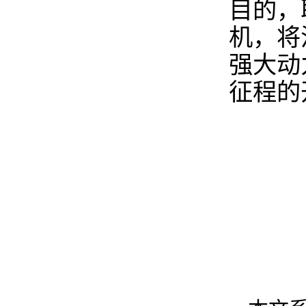
目的，
机，将
强大动
征程的