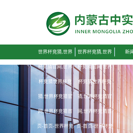
世界杯竞猜,世界杯竞猜官网,世界杯竞猜首页-首页
世界杯竞猜,世界
世界杯竞猜,世界
新
杯竞猜官网,世界
杯竞猜官网,世界
杯竞猜世界杯竞
杯竞猜世界杯竞
猜,世界杯竞猜官
猜,世界杯竞猜官
网,世界杯竞猜首
网,世界杯竞猜首
页-首页-世界杯竞
页-首页-世界杯竞