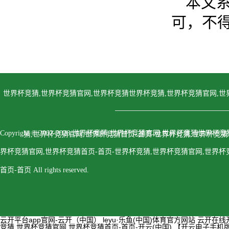
本文
可，不
世界杯竞猜,世界杯竞猜官网,世界杯竞猜世界杯竞猜,世界杯竞猜官网,世
Copyright © 2002-2026 世界杯竞猜,世界杯竞猜官网,世界杯竞猜世界杯竞
猜,世界杯竞猜官网,世界杯竞猜首页-首页-世界杯竞猜,世界杯竞
界杯竞猜官网,世界杯竞猜首页-首页-世界杯竞猜,世界杯竞猜官网,世界杯
首页-首页 All rights reserved.
云开平台app官网-云开（中国）
leyu·乐鱼(中国)体育官方网站
云开在线开
竞猜,世界杯竞猜官网,世界杯竞猜首页-首页-开云(中国)
【开云电子手机版