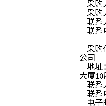
采购
采购
联系
联系电
采购
公司
地址
大厦10
联系
联系电
电子邮