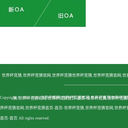
世界杯竞猜,世界杯竞猜官网,世界杯竞猜世界杯竞猜,世界杯竞猜官网,世
Copyright © 2002-2026 世界杯竞猜,世界杯竞猜官网,世界杯竞猜世界杯竞
猜,世界杯竞猜官网,世界杯竞猜首页-首页-世界杯竞猜,世界杯竞
界杯竞猜官网,世界杯竞猜首页-首页-世界杯竞猜,世界杯竞猜官网,世界杯
首页-首页 All rights reserved.