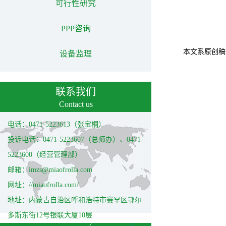
可行性研究
PPP咨询
本文系原创稿
设备监理
联系我们
Contact us
电话：0471-5223613（张宝桐）
投诉电话：0471-5223607（总师办）、0471-
5223600（经营管理部）
邮箱：imzs@miaofrolla.com
网址：//miaofrolla.com/
地址：内蒙古自治区呼和浩特市赛罕区鄂尔
多斯东街12号银联大厦10层