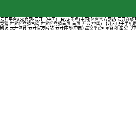
云开平台app官网-云开（中国）
leyu·乐鱼(中国)体育官方网站
云开在线开
竞猜,世界杯竞猜官网,世界杯竞猜首页-首页-开云(中国)
【开云电子手机版
凯发
云开体育·云开官方网站-云开体育(中国)
星空平台app官网-星空（
猜首页-