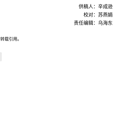
供稿人：辛成逊
校对：苏燕娟
责任编辑：乌海东
自转载引用。