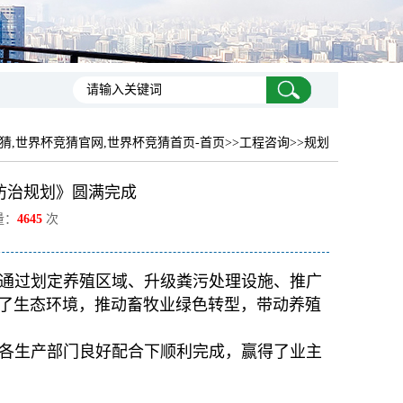
猜,世界杯竞猜官网,世界杯竞猜首页-首页
>>工程咨询>>规划
防治规划》圆满完成
量：
4645
次
通过划定养殖区域、升级粪污处理设施、推广
了生态环境，推动畜牧业绿色转型，带动养殖
各生产部门良好配合下顺利完成，赢得了业主