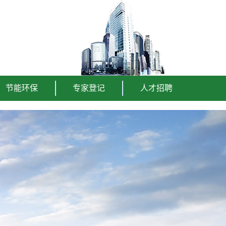
节能环保
专家登记
人才招聘