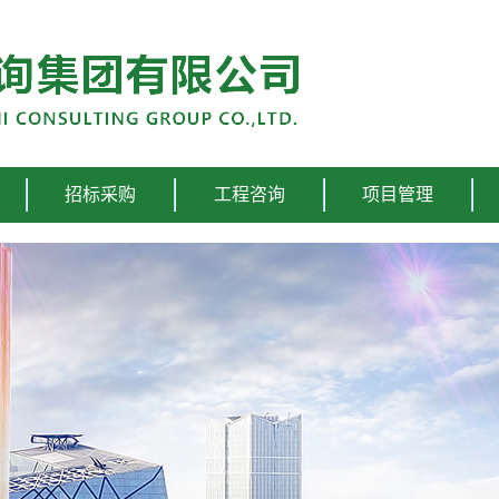
招标采购
工程咨询
项目管理