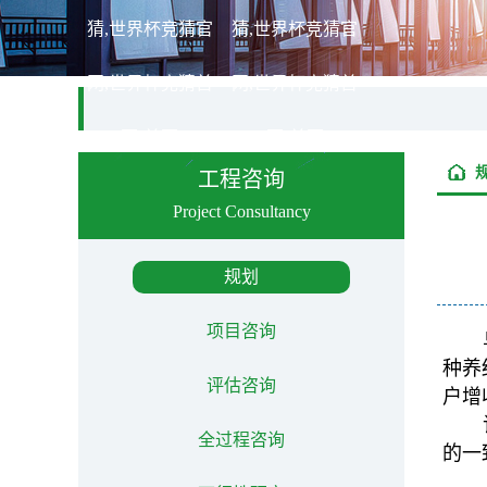
猜,世界杯竞猜官
猜,世界杯竞猜官
网,世界杯竞猜首
网,世界杯竞猜首
页-首页
页-首页
工程咨询
Project Consultancy
规划
项目咨询
种养
评估咨询
户增
全过程咨询
的一