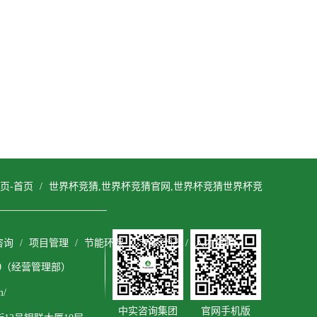
页-首页
/
世界杯竞猜,世界杯竞猜官网,世界杯竞猜世界杯竞
咨询
/
项目管理
/
节能环保
/
专家登记
/
人才招聘
3600（经营管理部）
m/
中实咨询集团
官网手机版