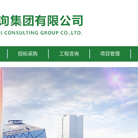
招标采购
工程咨询
项目管理