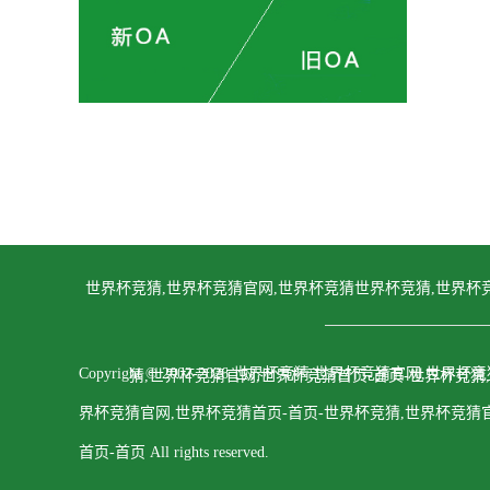
世界杯竞猜,世界杯竞猜官网,世界杯竞猜世界杯竞猜,世界杯竞
Copyright © 2002-2026 世界杯竞猜,世界杯竞猜官网,世
猜,世界杯竞猜官网,世界杯竞猜首页-首页-世界杯竞猜
界杯竞猜官网,世界杯竞猜首页-首页-世界杯竞猜,世界杯竞猜
首页-首页 All rights reserved.