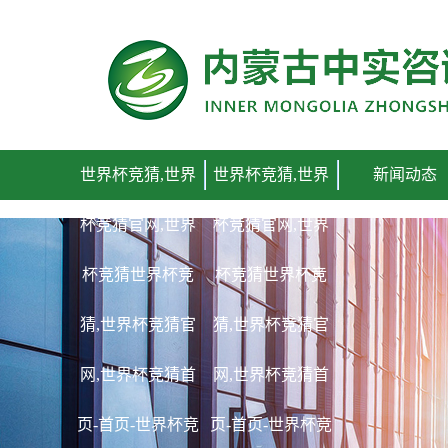
世界杯竞猜,世界杯竞猜官网,世界杯竞猜首页-首页
世界杯竞猜,世界
世界杯竞猜,世界
新闻动态
杯竞猜官网,世界
杯竞猜官网,世界
杯竞猜世界杯竞
杯竞猜世界杯竞
猜,世界杯竞猜官
猜,世界杯竞猜官
网,世界杯竞猜首
网,世界杯竞猜首
页-首页-世界杯竞
页-首页-世界杯竞