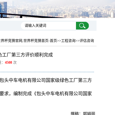
世界杯竞猜官网,世界杯竞猜首页-首页
>>工程咨询>>评估咨询
色工厂第三方评价顺利完成
量：
4508
次
制《包头中车电机有限公司国家级绿色工厂第三方
文件要求，编制完成《包头中车电机有限公司国家
撰稿：郭娟丽