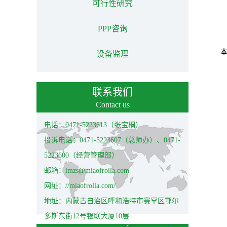
可行性研究
PPP咨询
设备监理
联系我们
Contact us
电话：0471-5223613（张宝桐）
投诉电话：0471-5223607（总师办）、0471-
5223600（经营管理部）
邮箱：imzs@miaofrolla.com
网址：//miaofrolla.com/
地址：内蒙古自治区呼和浩特市赛罕区鄂尔
多斯东街12号银联大厦10层