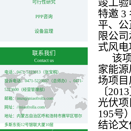
竣工验
可行性研究
特邀 
PPP咨询
平、公
设备监理
限公司
式风电
联系我们
该
Contact us
家能源
电话：0471-5223613（张宝桐）
场项目
投诉电话：0471-5223607（总师办）、0471-
〔20
5223600（经营管理部）
邮箱：imzs@miaofrolla.com
光伏项
网址：//miaofrolla.com/
195
地址：内蒙古自治区呼和浩特市赛罕区鄂尔
结论文
多斯东街12号银联大厦10层