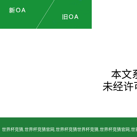
本文
未经许
世界杯竞猜,世界杯竞猜官网,世界杯竞猜世界杯竞猜,世界杯竞猜官网,世