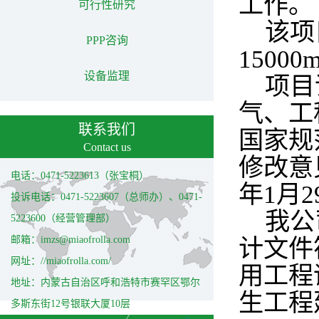
工作。
可行性研究
该项
PPP咨询
1500
设备监理
项目
气、工
联系我们
国家规
Contact us
修改意
电话：0471-5223613（张宝桐）
年1月
投诉电话：0471-5223607（总师办）、0471-
我公
5223600（经营管理部）
邮箱：imzs@miaofrolla.com
计文件
网址：//miaofrolla.com/
用工程
地址：内蒙古自治区呼和浩特市赛罕区鄂尔
生工程
多斯东街12号银联大厦10层