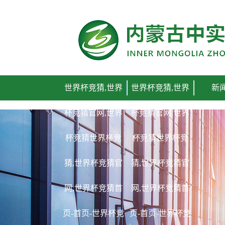
世界杯竞猜,世界杯竞猜官网,世界杯竞猜首页-首页
世界杯竞猜,世界
世界杯竞猜,世界
新
杯竞猜官网,世界
杯竞猜官网,世界
杯竞猜世界杯竞
杯竞猜世界杯竞
猜,世界杯竞猜官
猜,世界杯竞猜官
网,世界杯竞猜首
网,世界杯竞猜首
页-首页-世界杯竞
页-首页-世界杯竞