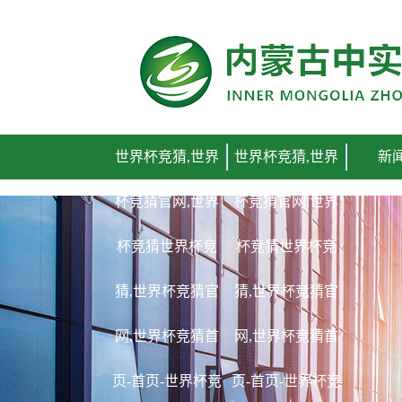
世界杯竞猜,世界杯竞猜官网,世界杯竞猜首页-首页
世界杯竞猜,世界
世界杯竞猜,世界
新
杯竞猜官网,世界
杯竞猜官网,世界
杯竞猜世界杯竞
杯竞猜世界杯竞
猜,世界杯竞猜官
猜,世界杯竞猜官
网,世界杯竞猜首
网,世界杯竞猜首
页-首页-世界杯竞
页-首页-世界杯竞