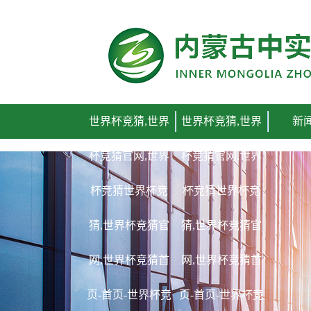
世界杯竞猜,世界杯竞猜官网,世界杯竞猜首页-首页
世界杯竞猜,世界
世界杯竞猜,世界
新
杯竞猜官网,世界
杯竞猜官网,世界
杯竞猜世界杯竞
杯竞猜世界杯竞
猜,世界杯竞猜官
猜,世界杯竞猜官
网,世界杯竞猜首
网,世界杯竞猜首
页-首页-世界杯竞
页-首页-世界杯竞