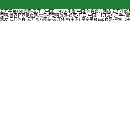
云开平台app官网-云开（中国）
leyu·乐鱼(中国)体育官方网站
云开在线开
竞猜,世界杯竞猜官网,世界杯竞猜首页-首页-开云(中国)
【开云电子手机版
凯发
云开体育·云开官方网站-云开体育(中国)
星空平台app官网-星空（
猜首页-