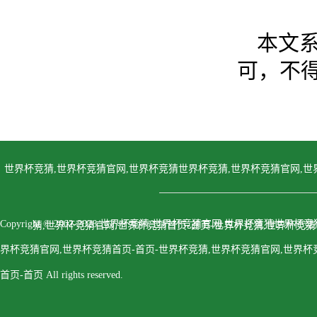
本文
可，不
世界杯竞猜,世界杯竞猜官网,世界杯竞猜世界杯竞猜,世界杯竞猜官网,世
Copyright © 2002-2026 世界杯竞猜,世界杯竞猜官网,世界杯竞猜世界杯竞
猜,世界杯竞猜官网,世界杯竞猜首页-首页-世界杯竞猜,世界杯竞
界杯竞猜官网,世界杯竞猜首页-首页-世界杯竞猜,世界杯竞猜官网,世界杯
首页-首页 All rights reserved.