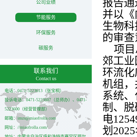
报告通
公司业绩
并以《
节能服务
生物科
环保服务
的审查
项目
碳服务
郊工业
环流化
联系我们
Contact us
机组，
电话：0471-5223613（张宝桐）
系统、
投诉电话：0471-5223607（总师办）、0471-
制、脱
5223600（经营管理部）
电125
邮箱：imzs@miaofrolla.com
划20
网址：//miaofrolla.com/
地址：内蒙古自治区呼和浩特市赛罕区鄂尔