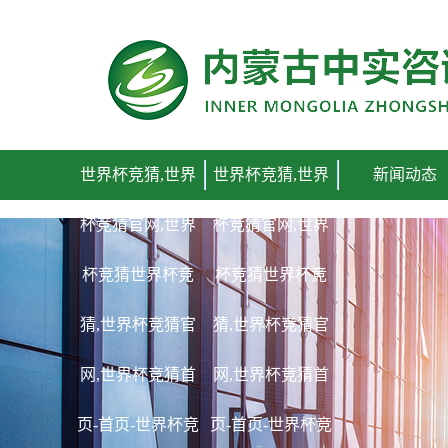
世界杯竞猜,世界杯竞猜官网,世界杯竞猜首页-首页
世界杯竞猜,世界
世界杯竞猜,世界
新闻动态
杯竞猜官网,世界
杯竞猜官网,世界
杯竞猜世界杯竞
杯竞猜世界杯竞
猜,世界杯竞猜官
猜,世界杯竞猜官
网,世界杯竞猜首
网,世界杯竞猜首
页-首页-世界杯竞
页-首页-世界杯竞