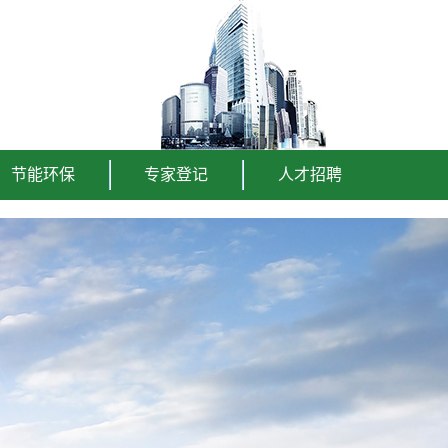
节能环保
专家登记
人才招聘